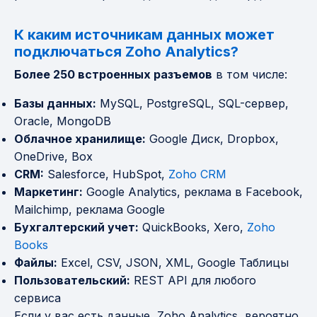
К каким источникам данных может
подключаться Zoho Analytics?
Более 250 встроенных разъемов
в том числе:
Базы данных:
MySQL, PostgreSQL, SQL-сервер,
Oracle, MongoDB
Облачное хранилище:
Google Диск, Dropbox,
OneDrive, Box
CRM:
Salesforce, HubSpot,
Zoho CRM
Маркетинг:
Google Analytics, реклама в Facebook,
Mailchimp, реклама Google
Бухгалтерский учет:
QuickBooks, Xero,
Zoho
Books
Файлы:
Excel, CSV, JSON, XML, Google Таблицы
Пользовательский:
REST API для любого
сервиса
Если у вас есть данные, Zoho Analytics, вероятно,