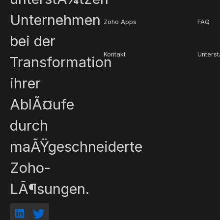
Unternehmen
Zoho Apps
FAQ
bei der
Kontakt
Unters
Transformation
ihrer
AblÃ¤ufe
durch
maÃŸgeschneiderte
Zoho-
LÃ¶sungen.