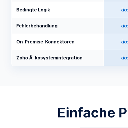
Bedingte Logik
âœ
Fehlerbehandlung
âœ
On-Premise-Konnektoren
âœ
Zoho Ã–kosystemintegration
âœ
Einfache P