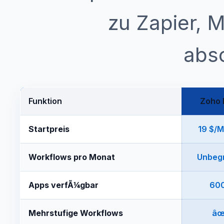
zu Zapier, 
abs
Funktion
Zoho 
Startpreis
19 $/
Workflows pro Monat
Unbeg
Apps verfÃ¼gbar
60
Mehrstufige Workflows
âœ