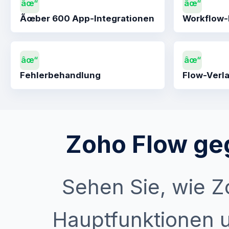
âœ“
âœ“
Ãœber 600 App-Integrationen
Workflow-
âœ“
âœ“
Fehlerbehandlung
Flow-Verl
Zoho Flow ge
Sehen Sie, wie Z
Hauptfunktionen u