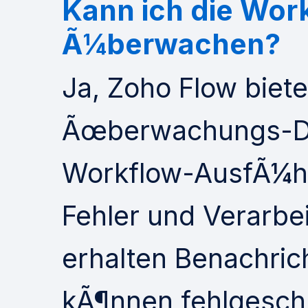
Kann ich die Wor
Ã¼berwachen?
Ja, Zoho Flow biete
Ãœberwachungs-Da
Workflow-AusfÃ¼hr
Fehler und Verarbei
erhalten Benachric
kÃ¶nnen fehlgesc