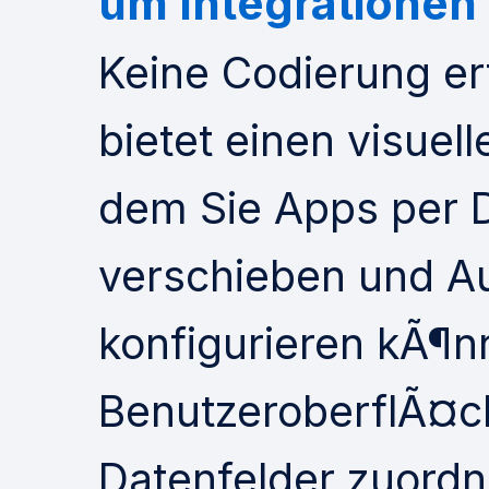
um Integrationen 
Keine Codierung er
bietet einen visuel
dem Sie Apps per 
verschieben und A
konfigurieren kÃ¶nn
BenutzeroberflÃ¤c
Datenfelder zuord