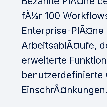
Bezahlte PlÃ¤ne b
fÃ¼r 100 Workflow
Enterprise-PlÃ¤ne 
ArbeitsablÃ¤ufe, d
erweiterte Funktio
benutzerdefinierte
EinschrÃ¤nkungen