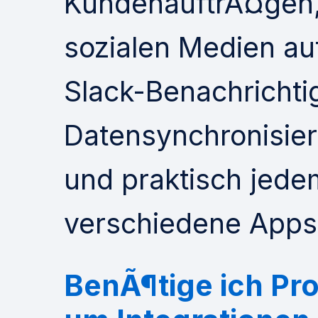
KundenauftrÃ¤gen, 
sozialen Medien au
Slack-Benachrichti
Datensynchronisie
und praktisch jede
verschiedene Apps 
BenÃ¶tige ich Pr