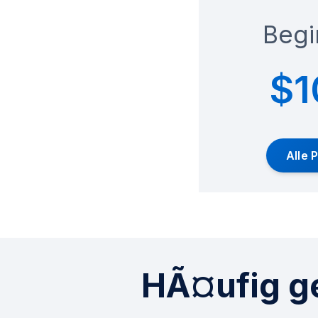
Begi
$
Alle 
HÃ¤ufig ge