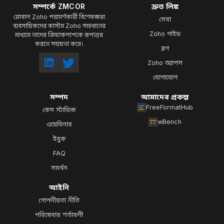
সম্পর্কে ZMCOR
দ্রুত লিঙ্ক
গ্লোবাল Zoho পরামর্শকারী বিশেষজ্ঞরা
সেবা
ব্যবসায়িকদের কাস্টম Zoho সমাধানের
Zoho গাইড
মাধ্যমে তাদের ক্রিয়াকলাপকে রূপান্তর
করতে সহায়তা করে।
ব্লগ
Zoho অ্যাপস
যোগাযোগ
সম্পদ
আমাদের প্রকল্প
FreeFormatHub
কেস স্টাডিজ
wBench
ওয়েবিনার
ইবুক
FAQ
সমর্থন
আইনি
গোপনীয়তা নীতি
পরিষেবার শর্তাবলী