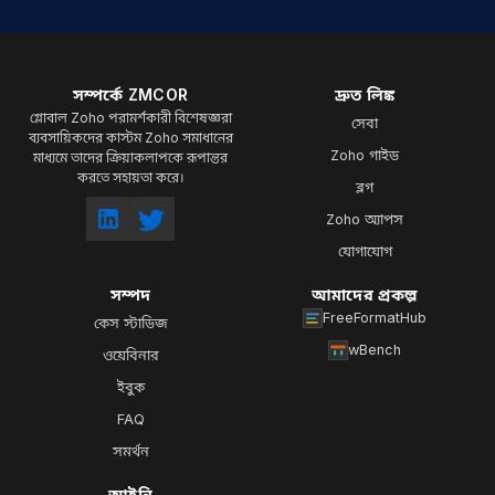
সম্পর্কে ZMCOR
দ্রুত লিঙ্ক
গ্লোবাল Zoho পরামর্শকারী বিশেষজ্ঞরা
সেবা
ব্যবসায়িকদের কাস্টম Zoho সমাধানের
Zoho গাইড
মাধ্যমে তাদের ক্রিয়াকলাপকে রূপান্তর
করতে সহায়তা করে।
ব্লগ
Zoho অ্যাপস
যোগাযোগ
সম্পদ
আমাদের প্রকল্প
FreeFormatHub
কেস স্টাডিজ
wBench
ওয়েবিনার
ইবুক
FAQ
সমর্থন
আইনি