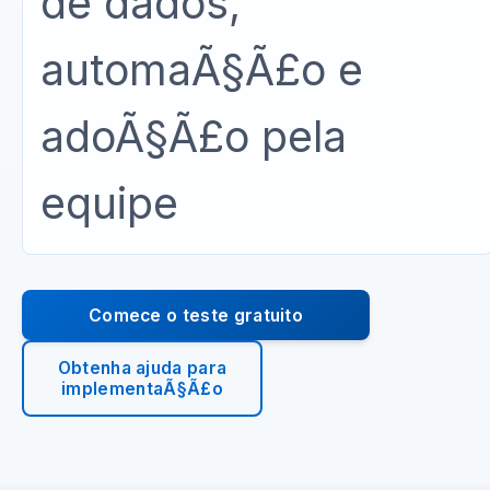
de dados,
automaÃ§Ã£o e
adoÃ§Ã£o pela
equipe
Comece o teste gratuito
Obtenha ajuda para
implementaÃ§Ã£o