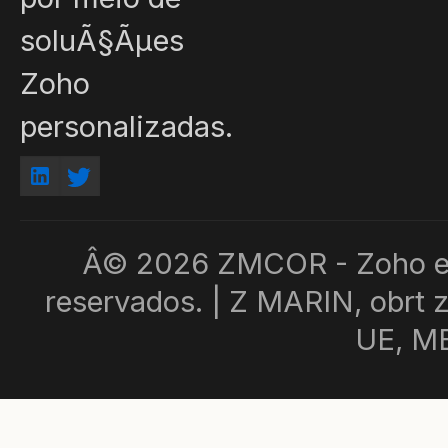
soluÃ§Ãµes
Zoho
personalizadas.
Â© 2026 ZMCOR - Zoho e c
reservados. | Z MARIN, obrt za
UE, M