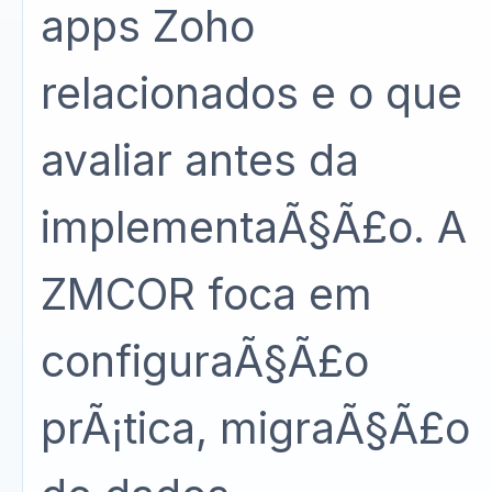
apps Zoho
relacionados e o que
avaliar antes da
implementaÃ§Ã£o. A
ZMCOR foca em
configuraÃ§Ã£o
prÃ¡tica, migraÃ§Ã£o