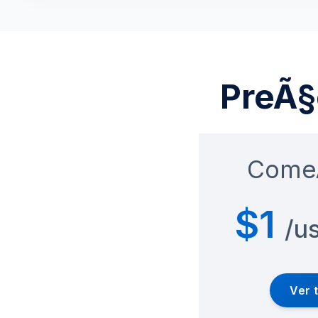
PreÃ§
Come
$1
/u
Ver 