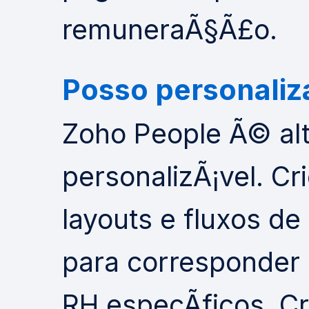
remuneraÃ§Ã£o.
Posso personaliz
Zoho People Ã© al
personalizÃ¡vel. Cr
layouts e fluxos de
para corresponder
RH especÃ­ficos. C