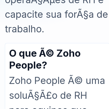
capacite sua forÃ§a de
trabalho.
O que Ã© Zoho
People?
Zoho People Ã© uma
soluÃ§Ã£o de RH