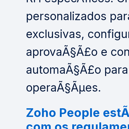
personalizados pa
exclusivas, configu
aprovaÃ§Ã£o e con
automaÃ§Ã£o para a
operaÃ§Ãµes.
Zoho People est
com os regulame