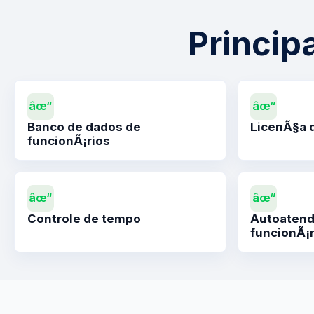
Princip
âœ“
âœ“
Banco de dados de
LicenÃ§a 
funcionÃ¡rios
âœ“
âœ“
Controle de tempo
Autoatend
funcionÃ¡r