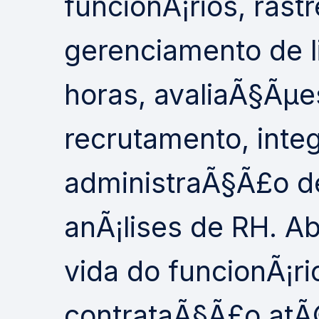
funcionÃ¡rios, ras
gerenciamento de l
horas, avaliaÃ§Ãµ
recrutamento, inte
administraÃ§Ã£o de
anÃ¡lises de RH. Ab
vida do funcionÃ¡ri
contrataÃ§Ã£o atÃ