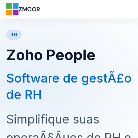
ZMCOR
RH
Zoho People
Software de gestÃ£o
de RH
Simplifique suas
operaÃ§Ãµes de RH e