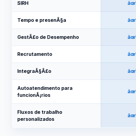
SIRH
âœ
Tempo e presenÃ§a
âœ
GestÃ£o de Desempenho
âœ
Recrutamento
âœ
IntegraÃ§Ã£o
âœ
Autoatendimento para
âœ
funcionÃ¡rios
Fluxos de trabalho
âœ
personalizados