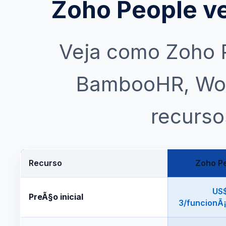
Zoho People v
Veja como Zoho 
BambooHR, Work
recurso
Recurso
Zoho P
US
PreÃ§o inicial
3/funcionÃ