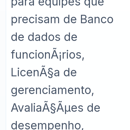
para equipes que
precisam de Banco
de dados de
funcionÃ¡rios,
LicenÃ§a de
gerenciamento,
AvaliaÃ§Ãµes de
desempenho,