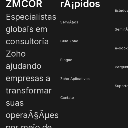
ZMCOR
rÃ¡pidos
Estudo
Especialistas
ServiÃ§os
globais em
SeminÃ¡
consultoria
Guia Zoho
e-book
Zoho
Blogue
ajudando
Pergun
empresas a
Zoho Aplicativos
Suport
transformar
Contato
suas
operaÃ§Ãµes
por meio de