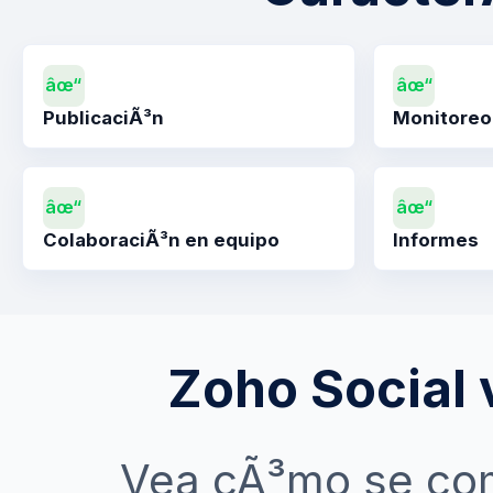
âœ“
âœ“
PublicaciÃ³n
Monitoreo
âœ“
âœ“
ColaboraciÃ³n en equipo
Informes
Zoho Social
Vea cÃ³mo se com