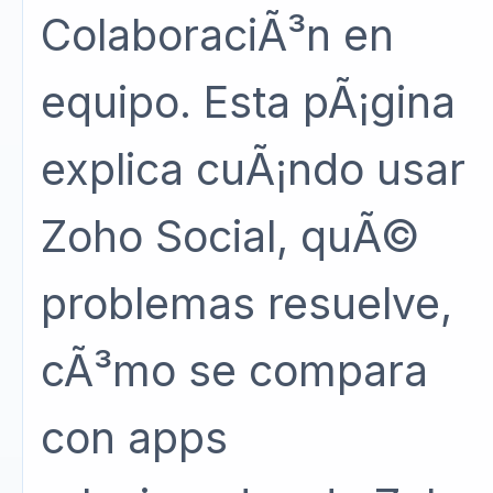
ColaboraciÃ³n en
equipo. Esta pÃ¡gina
explica cuÃ¡ndo usar
Zoho Social, quÃ©
problemas resuelve,
cÃ³mo se compara
con apps