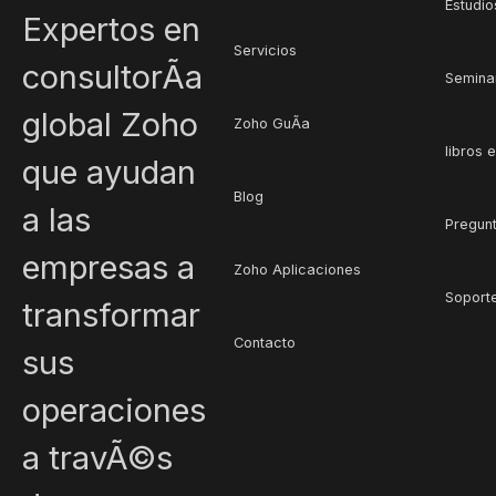
Estudi
Expertos en
Servicios
consultorÃ­a
Semina
global Zoho
Zoho GuÃ­a
libros 
que ayudan
Blog
a las
Pregun
empresas a
Zoho Aplicaciones
Soport
transformar
Contacto
sus
operaciones
a travÃ©s