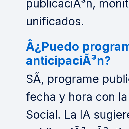
publicaciÃ³n, monit
unificados.
Â¿Puedo program
anticipaciÃ³n?
SÃ­, programe publ
fecha y hora con l
Social. La IA sugie