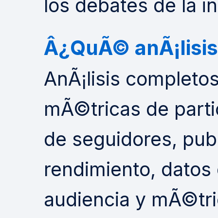
los debates de la in
Â¿QuÃ© anÃ¡lisis
AnÃ¡lisis completo
mÃ©tricas de parti
de seguidores, pub
rendimiento, datos
audiencia y mÃ©tri