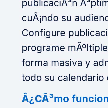
publicaciÃ³n Ã³pti
cuÃ¡ndo su audienc
Configure publicac
programe mÃºltiple
forma masiva y adm
todo su calendario
Â¿CÃ³mo funciona