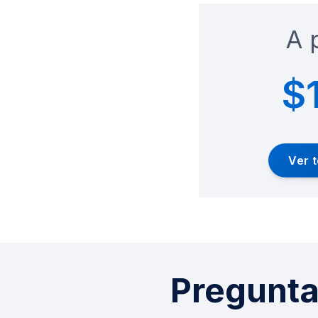
A 
$
Ver 
Pregunta