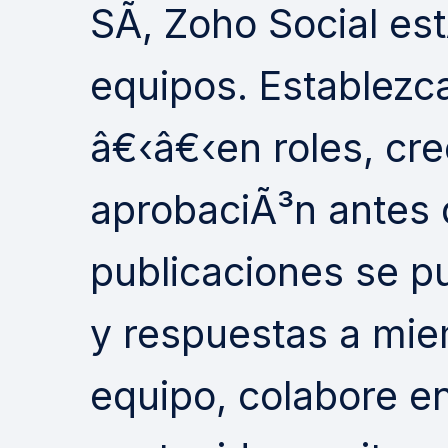
SÃ­, Zoho Social es
equipos. Establez
â€‹â€‹en roles, cre
aprobaciÃ³n antes 
publicaciones se pu
y respuestas a mie
equipo, colabore en