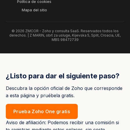
Política de cookies
Mapa del sitio
© 2026 ZMCOR - Zoho y consulta SaaS. Reservados todos los
derechos. | Z MARIN, obrt za usluge, Kijevska 5, Split, Croacia, UE,
MBS 98472739
¿Listo para dar el siguiente paso?
Descubra la opción oficial de Zoho que corresponde
a esta página y pruébela gratis.
Prueba Zoho One gratis
Aviso de afiliación: Podemos recibir una comisión si
te registras mediante estos enlaces, sin coste