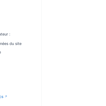
teur :
nées du site
e
cs