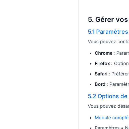
5. Gérer vos
5.1 Paramètres
Vous pouvez contrô
Chrome :
Paramè
Firefox :
Options
Safari :
Préféren
Bord :
Paramètre
5.2 Options de
Vous pouvez désact
Module complém
Paramètres « Ne