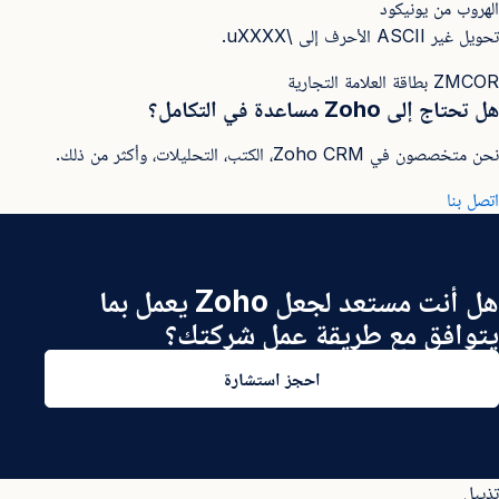
الهروب من يونيكود
تحويل غير ASCII الأحرف إلى \uXXXX.
ما هي 
ZMCOR بطاقة العلامة التجارية
هل تحتاج إلى Zoho مساعدة في التكامل؟
نحن متخصصون في Zoho CRM، الكتب، التحليلات، وأكثر من ذلك.
دليل مق
اتصل بنا
أجنحة 
هل أنت مستعد لجعل Zoho يعمل بما
يتوافق مع طريقة عمل شركتك؟
احجز استشارة
تذييل