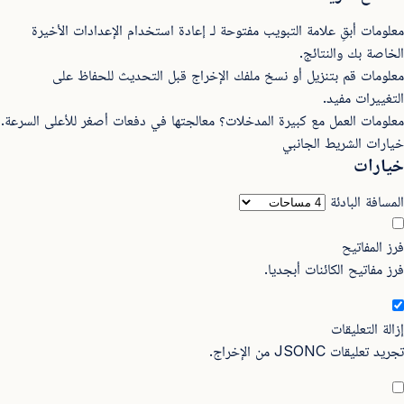
معلومات
أبقِ علامة التبويب مفتوحة لـ إعادة استخدام الإعدادات الأخيرة
الخاصة بك والنتائج.
معلومات
قم بتنزيل أو نسخ ملفك الإخراج قبل التحديث للحفاظ على
التغييرات مفيد.
معلومات
العمل مع كبيرة المدخلات؟ معالجتها في دفعات أصغر للأعلى السرعة.
خيارات الشريط الجانبي
خيارات
المسافة البادئة
هل أحتا
فرز المفاتيح
فرز مفاتيح الكائنات أبجديا.
CRM مقابل جداول البيانات
إزالة التعليقات
تجريد تعليقات JSONC من الإخراج.
ما هو 
السحاب