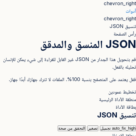
chevron_right
أدوات
chevron_right
تنسيق JSON
رأس الصفحة
JSON المنسق والمدقق
قم بتحويل هذا الجدار من JSON غير القابل للقراءة إلى شيء يمكن للإنسان
تحليله بالفعل.
قفل
يعتمد على المتصفح بنسبة 100%. الملفات لا تترك جهازك أبدًا جهاز.
تخطيط عمودين
منطقة الأداة الرئيسية
بطاقة الأداة
تنسيق JSON
auto_fix_high
تجميل
تصغير
التحقق من صحة
منطقة الإدخال