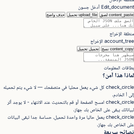
Edit_document
أدخل جسون
content_paste
لصق
upload_file
تحميل
حذف
واضح
منطقة الإخراج
account_tree
الإخراج
content_copy
نسخ
تحميل
تحميل
بطاقات المعلومات
لماذا هذا آمن؟
check_circle
كل شيء يعمل محليا في متصفحك — لا شيء يتم تحميله
إلى أ الخادم.
check_circle
امسح الصفحة أو قم بالتحديث عند الانتهاء - لا يوجد أثر
لبياناتك يبقى على الخاص بك جهاز.
check_circle
يعمل حاليا مرة واحدة تحميل، حساسة جدا تبقى البيانات
على الخاص بك جهاز.
نصائح سريعة