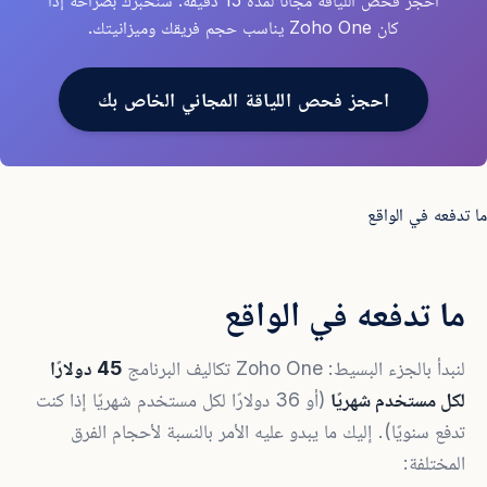
احجز فحص اللياقة مجانًا لمدة 15 دقيقة. سنخبرك بصراحة إذا
كان Zoho One يناسب حجم فريقك وميزانيتك.
احجز فحص اللياقة المجاني الخاص بك
ما تدفعه في الواقع
ما تدفعه في الواقع
لنبدأ بالجزء البسيط: Zoho One تكاليف البرنامج
45 دولارًا
لكل مستخدم شهريًا
(أو 36 دولارًا لكل مستخدم شهريًا إذا كنت
تدفع سنويًا). إليك ما يبدو عليه الأمر بالنسبة لأحجام الفرق
المختلفة: