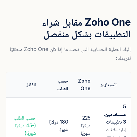
Zoho One مقابل شراء
التطبيقات بشكل منفصل
إليك العملية الحسابية التي تحدد ما إذا كان Zoho One منطقيًا
لفريقك:
Zoho
حسب
السيناريو
الفائز
One
الطلب
5
مستخدمين،
225
حسب الطلب
3 تطبيقات
180 دولارًا
دولارًا
(-45 دولارًا
شهريًا
إدارة علاقات
شهريًا
شهريًا)