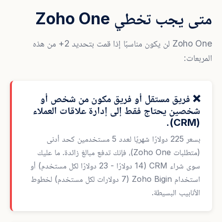
متى يجب تخطي Zoho One
Zoho One لن يكون مناسبًا إذا قمت بتحديد 2+ من هذه
المربعات:
❌ فريق مستقل أو فريق مكون من شخص أو
شخصين يحتاج فقط إلى إدارة علاقات العملاء
(CRM).
بسعر 225 دولارًا شهريًا لعدد 5 مستخدمين كحد أدنى
(متطلبات Zoho One)، فإنك تدفع مبالغ زائدة. ما عليك
سوى شراء CRM (14 دولارًا - 23 دولارًا لكل مستخدم) أو
استخدام Zoho Bigin (7 دولارات لكل مستخدم) لخطوط
الأنابيب البسيطة.