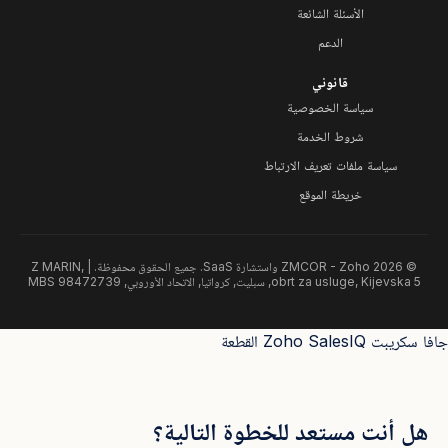
الأسئلة الشائعة
الدعم
قانوني
سياسة الخصوصية
شروط الخدمة
سياسة ملفات تعريف الارتباط
خريطة الموقع
© 2026 ZMCOR - Zoho واستشارة SaaS. جميع الحقوق محفوظة. | Z MARIN,
obrt za usluge, Kijevska 5, سبليت, كرواتيا, الاتحاد الأوروبي, MBS 98472739
جافا سكريبت
Zoho SalesIQ القطعة
هل أنت مستعد للخطوة التالية؟