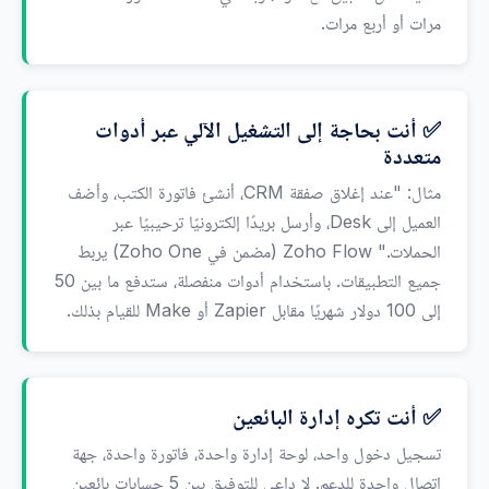
مرات أو أربع مرات.
✅ أنت بحاجة إلى التشغيل الآلي عبر أدوات
متعددة
مثال: "عند إغلاق صفقة CRM، أنشئ فاتورة الكتب، وأضف
العميل إلى Desk، وأرسل بريدًا إلكترونيًا ترحيبيًا عبر
الحملات." Zoho Flow (مضمن في Zoho One) يربط
جميع التطبيقات. باستخدام أدوات منفصلة، ستدفع ما بين 50
إلى 100 دولار شهريًا مقابل Zapier أو Make للقيام بذلك.
✅ أنت تكره إدارة البائعين
تسجيل دخول واحد، لوحة إدارة واحدة، فاتورة واحدة، جهة
اتصال واحدة للدعم. لا داعي للتوفيق بين 5 حسابات بائعين