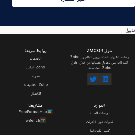
تذييل
حول ZMCOR
روابط سريعة
يساعد الخبراء الاستشاريون العالميون Zoho
الخدمات
الشركات على تحويل عملياتها من خلال حلول
Zoho الدليل
Zoho المخصصة.
مدونة
Zoho التطبيقات
الاتصال
الموارد
مشاريعنا
FreeFormatHub
دراسات الحالة
wBench
ندوات عبر الإنترنت
كتب إلكترونية