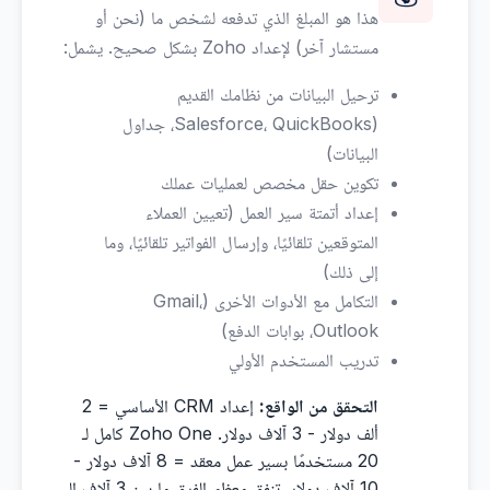
هذا هو المبلغ الذي تدفعه لشخص ما (نحن أو
مستشار آخر) لإعداد Zoho بشكل صحيح. يشمل:
ترحيل البيانات من نظامك القديم
(Salesforce، QuickBooks، جداول
البيانات)
تكوين حقل مخصص لعمليات عملك
إعداد أتمتة سير العمل (تعيين العملاء
المتوقعين تلقائيًا، وإرسال الفواتير تلقائيًا، وما
إلى ذلك)
التكامل مع الأدوات الأخرى (Gmail،
Outlook، بوابات الدفع)
تدريب المستخدم الأولي
التحقق من الواقع:
إعداد CRM الأساسي = 2
ألف دولار - 3 آلاف دولار. Zoho One كامل لـ
20 مستخدمًا بسير عمل معقد = 8 آلاف دولار -
10 آلاف دولار. تنفق معظم الفرق ما بين 3 آلاف إلى