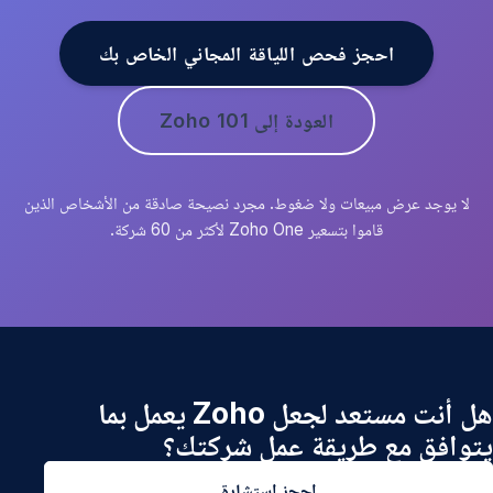
احجز فحص اللياقة المجاني الخاص بك
العودة إلى Zoho 101
لا يوجد عرض مبيعات ولا ضغوط. مجرد نصيحة صادقة من الأشخاص الذين
قاموا بتسعير Zoho One لأكثر من 60 شركة.
هل أنت مستعد لجعل Zoho يعمل بما
يتوافق مع طريقة عمل شركتك؟
احجز استشارة